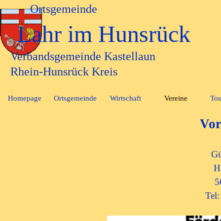
Direkt zum Seiteninhalt
Ortsgemeinde
Lahr im Hunsrück
Verbandsgemeinde Kastellaun
Rhein-Hunsrück Kreis
Homepage
Ortsgemeinde
Wirtschaft
Vereine
Tou
▼
▼
Vor
Gü
H
5
Tel