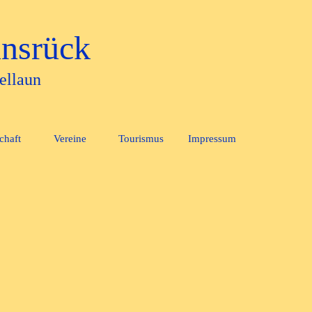
nsrück
ellaun
Menü überspringen
chaft
Vereine
Tourismus
Impressum
▼
▼
▼
▼
▼